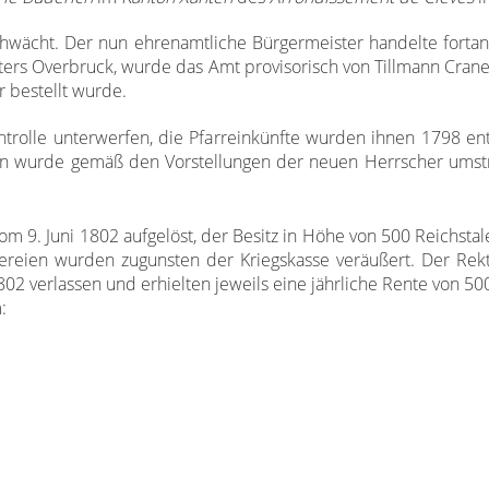
chwächt. Der nun ehrenamtliche Bürgermeister handelte forta
ters Overbruck, wurde das Amt provisorisch von Tillmann Cra
 bestellt wurde.
ntrolle unterwerfen, die Pfarreinkünfte wurden ihnen 1798 ent
ion wurde gemäß den Vorstellungen der neuen Herrscher umstruk
om 9. Juni 1802 aufgelöst, der Besitz in Höhe von 500 Reichst
reien wurden zugunsten der Kriegskasse veräußert. Der Rek
2 verlassen und erhielten jeweils eine jährliche Rente von 500
: