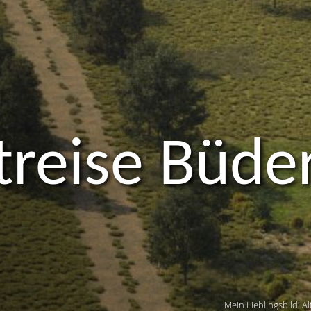
treise Büde
Mein Lieblingsbild: Al