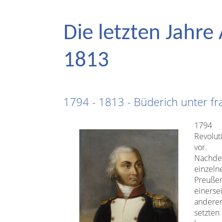
Die letzten Jahre
1813
1794 - 1813 - Büderich unter f
1794 
Revolut
vor.
Nachde
einze
Preuß
einer
anderer
setzt