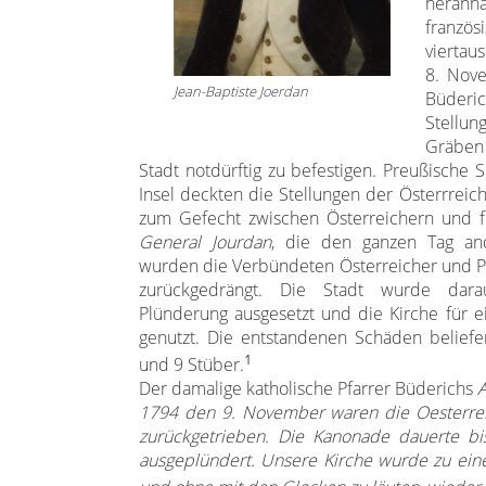
hera
französ
viertau
8. Nov
Jean-Baptiste Joerdan
Büderi
Stellun
Gräben
Stadt notdürftig zu befestigen. Preußische 
Insel deckten die Stellungen der Österrrei
zum Gefecht zwischen Österreichern und f
General Jourdan
, die den ganzen Tag a
wurden die Verbündeten Österreicher und 
zurückgedrängt. Die Stadt wurde darau
Plünderung ausgesetzt und die Kirche für ei
genutzt. Die entstandenen Schäden beliefen
1
und 9 Stüber.
Der damalige katholische Pfarrer Büderichs
1794 den 9. November waren die Oesterrei
zurückgetrieben. Die Kanonade dauerte bi
ausgeplündert. Unsere Kirche wurde zu einem