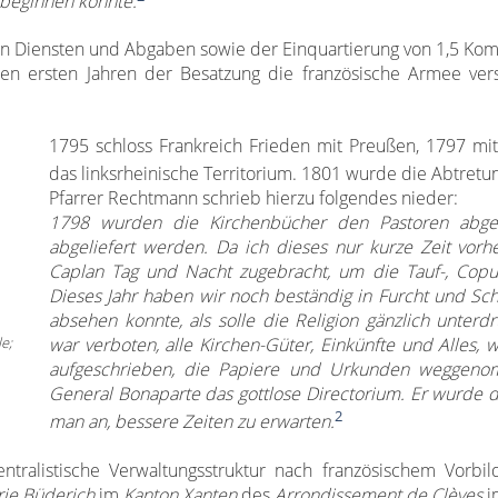
 beginnen konnte.
en Diensten und Abgaben sowie der Einquartierung von 1,5 Kom
n ersten Jahren der Besatzung die französische Armee verso
1795 schloss Frankreich Frieden mit Preußen, 1797 mit 
das linksrheinische Territorium. 1801 wurde die Abtretun
Pfarrer Rechtmann schrieb hierzu folgendes nieder:
1798 wurden die Kirchenbücher den Pastoren abgef
abgeliefert werden. Da ich dieses nur kurze Zeit vo
Caplan Tag und Nacht zugebracht, um die Tauf-, Copul
Dieses Jahr haben wir noch beständig in Furcht und Sc
absehen konnte, als solle die Religion gänzlich unterdr
e;
war verboten, alle Kirchen-Güter, Einkünfte und Alles, 
aufgeschrieben, die Papiere und Urkunden weggen
General Bonaparte das gottlose Directorium. Er wurde d
2
man an, bessere Zeiten zu erwarten.
alistische Verwaltungsstruktur nach französischem Vorbild
rie Büderich
im
Kanton Xanten
des
Arrondissement de Clèves
i