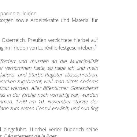
panien zu leiden.
rgen sowie Arbeitskräfte und Material für
Österreich. Preußen verzichtete hierbei auf
1
g im Frieden von Lunéville festgeschrieben.
ordert und mussten an die Municipalität
rher vernommen hatte, so habe ich und mein
ations- und Sterbe-Register abzuschreiben.
hrecken zugebracht, weil man nichts Anderes
ückt werden. Aller öffentlicher Gottesdienst
was in der Kirche noch vorräthig war, wurden
ommen. 1799 am 10. November stürzte der
ann zum ersten Consul erwählt; und nun fing
 eingeführt. Hierbei verlor Büderich seine
m
Département de la Roer
.