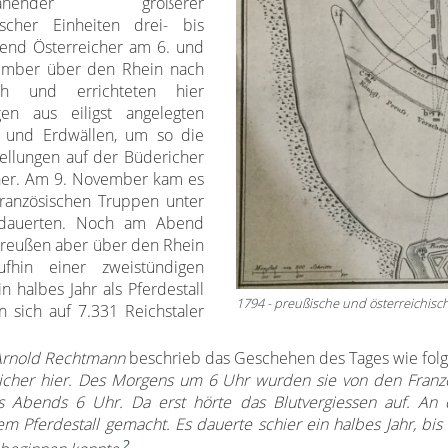
nnahender größerer
ischer Einheiten drei- bis
send Österreicher am 6. und
ember über den Rhein nach
ch und errichteten hier
gen aus eiligst angelegten
 und Erdwällen, um so die
Sellungen auf der Büdericher
cher. Am 9. November kam es
ranzösischen Truppen unter
ndauerten. Noch am Abend
Preußen aber über den Rhein
fhin einer zweistündigen
n halbes Jahr als Pferdestall
1794 - preußische und österreichisch
 sich auf 7.331 Reichstaler
Arnold Rechtmann
beschrieb das Geschehen des Tages wie folg
cher hier. Des Morgens um 6 Uhr wurden sie von den Franz
s Abends 6 Uhr. Da erst hörte das Blutvergiessen auf. An
 Pferdestall gemacht. Es dauerte schier ein halbes Jahr, bis 
2