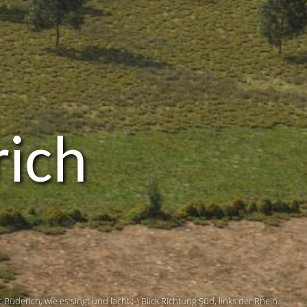
rich
t-Büderich, wie es singt und lacht ;-) Blick Richtung Süd, links der Rhein.