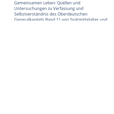
Gemeinsamen Leben: Quellen und
Untersuchungen zu Verfassung und
Selbstverständnis des Oberdeutschen
Generalkapitels Band 11 von Spätmittelalter und
Reformation, Mohr Siebeck, 1999, ISBN 3-16-
147040-0, S. 24 ff
Hans-Walter Krumwiede:
Kirchengeschichte
Niedersachsens, Band 1, Vandenhoeck &
Ruprecht, 1996, ISBN 3-525-55434-6, S. 99
Bürgerverein Büderich e.V.
Schulstraße 23a
46487 Wesel-Büderich
02803 - 80 24 89
info@zeitreise-buederich.de
www.zeitreise-buederich.de