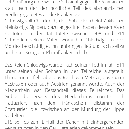
bei Straßburg eine weitere Schlacht gegen die Alamannen
statt, nach der der nördliche Teil des alamannischen
Siedlungsgebietes an die Franken viel.
Chlodwig soll Chloderich, den Sohn des rheinfränkischen
Kleinkönigs Sigibert, dazu angestiftet haben dessen Vater
zu töten. In der Tat tötete zwischen 508 und 511
Chloderich seinen Vater, woraufhin Chlodwig ihn des
Mordes beschuldigte, ihn umbringen ließ und sich selbst
auch zum König der Rheinfranken erhob.
Das Reich Chlodwigs wurde nach seinem Tod im Jahr 511
unter seinen vier Söhnen in vier Teilreiche aufgeteilt.
Theuderich I. fiel dabei das Reich von Metz zu, das später
Austrasien oder auch Austrien genannt wurde. Auch der
Niederrhein war Bestandteil dieses Teilreiches. Das
Gebiet beiderseits des Niederrheins nannte sich
Hattuarien, nach dem fränkischen Teilstamm der
Chattuarier, die inzwischen an der Mündung der Lippe
siedelten.
515 soll es zum Einfall der Dänen mit einhergehenden
Verwüstungen in den Gau Hattuarien gekommen sein.