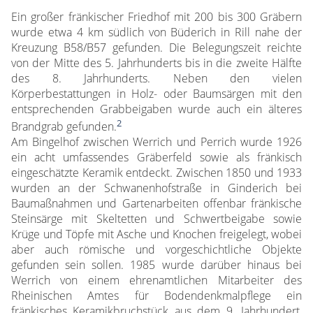
Ein großer fränkischer Friedhof mit 200 bis 300 Gräbern
wurde etwa 4 km südlich von Büderich in Rill nahe der
Kreuzung B58/B57 gefunden. Die Belegungszeit reichte
von der Mitte des 5. Jahrhunderts bis in die zweite Hälfte
des 8. Jahrhunderts. Neben den vielen
Körperbestattungen in Holz- oder Baumsärgen mit den
entsprechenden Grabbeigaben wurde auch ein älteres
2
Brandgrab gefunden.
Am Bingelhof zwischen Werrich und Perrich wurde 1926
ein acht umfassendes Gräberfeld sowie als fränkisch
eingeschätzte Keramik entdeckt. Zwischen 1850 und 1933
wurden an der Schwanenhofstraße in Ginderich bei
Baumaßnahmen und Gartenarbeiten offenbar fränkische
Steinsärge mit Skeltetten und Schwertbeigabe sowie
Krüge und Töpfe mit Asche und Knochen freigelegt, wobei
aber auch römische und vorgeschichtliche Objekte
gefunden sein sollen. 1985 wurde darüber hinaus bei
Werrich von einem ehrenamtlichen Mitarbeiter des
Rheinischen Amtes für Bodendenkmalpflege ein
fränkisches Keramikbruchstück aus dem 9. Jahrhundert,