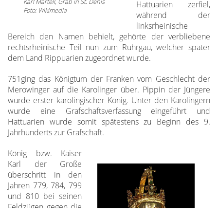
Karl Martell, Grab in St. Denis
Hattuarien zerfiel,
Foto: Wikimedia
während der
linksrheinische
Bereich den Namen behielt, gehörte der verbliebene
rechtsrheinische Teil nun zum Ruhrgau, welcher später
dem Land Rippuarien zugeordnet wurde.
751ging das Königtum der Franken vom Geschlecht der
Merowinger auf die Karolinger über. Pippin der Jüngere
wurde erster karolingischer König. Unter den Karolingern
wurde eine Grafschaftsverfassung eingeführt und
Hattuarien wurde somit spätestens zu Beginn des 9.
Jahrhunderts zur Grafschaft.
König bzw. Kaiser
Karl der Große
überschritt in den
Jahren 779, 784, 799
und 810 bei seinen
Feldzügen gegen die
Sachsen wenigstens